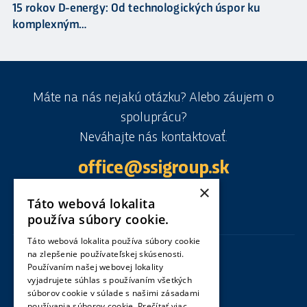
15 rokov D-energy: Od technologických úspor ku
komplexným…
Máte na nás nejakú otázku? Alebo záujem o
spoluprácu?
Neváhajte nás kontaktovať.
office@ssigroup.sk
×
Táto webová lokalita
používa súbory cookie.
Táto webová lokalita používa súbory cookie
na zlepšenie používateľskej skúsenosti.
Centrála
Používaním našej webovej lokality
vyjadrujete súhlas s používaním všetkých
Special Service International SK s. r. o.
súborov cookie v súlade s našimi zásadami
Olympijské námestie 14290/2
používania súborov cookie.
Prečítať viac