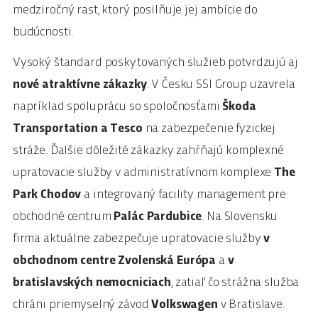
medziročný rast, ktorý posilňuje jej ambície do
budúcnosti.
Vysoký štandard poskytovaných služieb potvrdzujú aj
nové atraktívne zákazky
. V Česku SSI Group uzavrela
napríklad spoluprácu so spoločnosťami
Škoda
Transportation a Tesco
na zabezpečenie fyzickej
stráže. Ďalšie dôležité zákazky zahŕňajú komplexné
upratovacie služby v administratívnom komplexe
The
Park Chodov
a integrovaný facility management pre
obchodné centrum
Palác Pardubice
. Na Slovensku
firma aktuálne zabezpečuje upratovacie služby
v
obchodnom centre Zvolenská Európa
a
v
bratislavských nemocniciach
, zatiaľ čo strážna služba
chráni priemyselný závod
Volkswagen
v Bratislave.