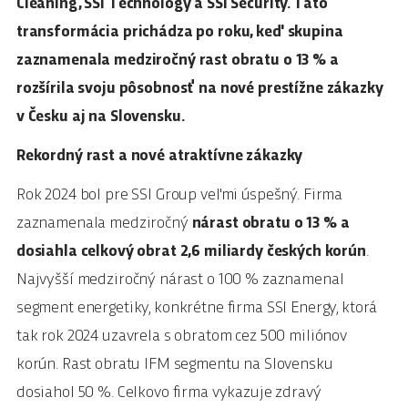
Cleaning, SSI Technology a SSI Security. Táto
transformácia prichádza po roku, keď skupina
zaznamenala medziročný rast obratu o 13 % a
rozšírila svoju pôsobnosť na nové prestížne zákazky
v Česku aj na Slovensku.
Rekordný rast a nové atraktívne zákazky
Rok 2024 bol pre SSI Group veľmi úspešný. Firma
zaznamenala medziročný
nárast obratu o 13 % a
dosiahla celkový obrat 2,6 miliardy českých korún
.
Najvyšší medziročný nárast o 100 % zaznamenal
segment energetiky, konkrétne firma SSI Energy, ktorá
tak rok 2024 uzavrela s obratom cez 500 miliónov
korún. Rast obratu IFM segmentu na Slovensku
dosiahol 50 %. Celkovo firma vykazuje zdravý