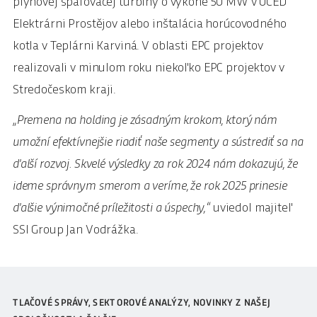
plynovej spaľovacej turbíny o výkone 50 MW v UCED
Elektrárni Prostějov alebo inštalácia horúcovodného
kotla v Teplárni Karviná. V oblasti EPC projektov
realizovali v minulom roku niekoľko EPC projektov v
Stredočeskom kraji.
„Premena na holding je zásadným krokom, ktorý nám
umožní efektívnejšie riadiť naše segmenty a sústrediť sa na
ďalší rozvoj. Skvelé výsledky za rok 2024 nám dokazujú, že
ideme správnym smerom a veríme, že rok 2025 prinesie
ďalšie výnimočné príležitosti a úspechy,“
uviedol majiteľ
SSI Group Jan Vodrážka.
TLAČOVÉ SPRÁVY, SEKTOROVÉ ANALÝZY, NOVINKY Z NAŠEJ