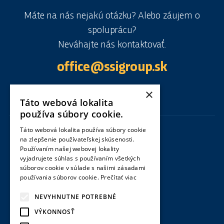
Máte na nás nejakú otázku? Alebo záujem o
spoluprácu?
Neváhajte nás kontaktovať.
office@ssigroup.sk
×
Táto webová lokalita
používa súbory cookie.
Táto webová lokalita používa súbory cookie
Centrála
na zlepšenie používateľskej skúsenosti.
Používaním našej webovej lokality
Special Service International SK s. r. o.
vyjadrujete súhlas s používaním všetkých
Olympijské námestie 14290/2
súborov cookie v súlade s našimi zásadami
Bratislava – Nové Mesto 831 04, Slovenská
používania súborov cookie.
Prečítať viac
republika
NEVYHNUTNE POTREBNÉ
Pobočky
VÝKONNOSŤ