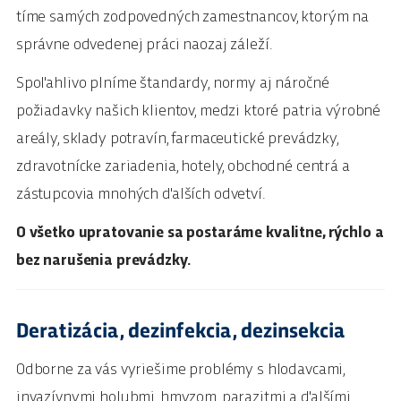
tíme samých zodpovedných zamestnancov, ktorým na
správne odvedenej práci naozaj záleží.
Spoľahlivo plníme štandardy, normy aj náročné
požiadavky našich klientov, medzi ktoré patria výrobné
areály, sklady potravín, farmaceutické prevádzky,
zdravotnícke zariadenia, hotely, obchodné centrá a
zástupcovia mnohých ďalších odvetví.
O všetko upratovanie sa postaráme kvalitne, rýchlo a
bez narušenia prevádzky.
Deratizácia, dezinfekcia, dezinsekcia
Odborne za vás vyriešime problémy s hlodavcami,
invazívnymi holubmi, hmyzom, parazitmi a ďalšími