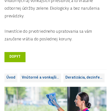
vnútorných aj vonkajších priestorov, a to vrátane
odbornej údržby zelene. Ekologicky a bez narušenia
prevádzky.
Investície do prvotriedneho upratovania sa vám
zaručene vrátia do poslednej koruny.
DOPYT
Úvod
Vnútorné a vonkajšie upratovanie objektov
Deratizácia, dezinfekcia, dezinsekcia
Ú