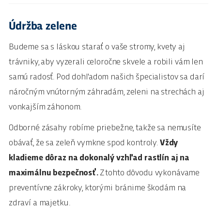
Údržba zelene
Budeme sa s láskou starať o vaše stromy, kvety aj
trávniky, aby vyzerali celoročne skvele a robili vám len
samú radosť. Pod dohľadom našich špecialistov sa darí
náročným vnútorným záhradám, zeleni na strechách aj
vonkajším záhonom.
Odborné zásahy robíme priebežne, takže sa nemusíte
obávať, že sa zeleň vymkne spod kontroly.
Vždy
kladieme dôraz na dokonalý vzhľad rastlín aj na
maximálnu bezpečnosť.
Z tohto dôvodu vykonávame
preventívne zákroky, ktorými bránime škodám na
zdraví a majetku.