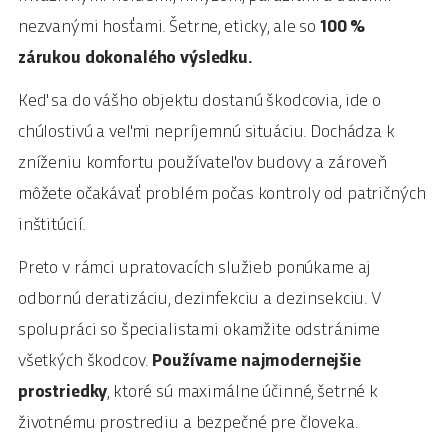
nezvanými hosťami. Šetrne, eticky, ale so
100 %
zárukou dokonalého výsledku.
Keď sa do vášho objektu dostanú škodcovia, ide o
chúlostivú a veľmi nepríjemnú situáciu. Dochádza k
zníženiu komfortu používateľov budovy a zároveň
môžete očakávať problém počas kontroly od patričných
inštitúcií.
Preto v rámci upratovacích služieb ponúkame aj
odbornú deratizáciu, dezinfekciu a dezinsekciu. V
spolupráci so špecialistami okamžite odstránime
všetkých škodcov.
Používame najmodernejšie
prostriedky
, ktoré sú maximálne účinné, šetrné k
životnému prostrediu a bezpečné pre človeka.