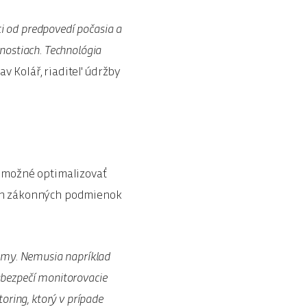
ti od predpovedí počasia a
tnostiach. Technológia
v Kolář, riaditeľ údržby
 možné optimalizovať
ých zákonných podmienok
omy. Nemusia napríklad
zabezpečí monitorovacie
oring, ktorý v prípade