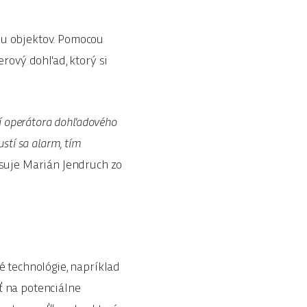
nu objektov. Pomocou
ový dohľad, ktorý si
ní operátora dohľadového
stí sa alarm, tím
suje Marián Jendruch zo
é technológie, napríklad
ť na potenciálne