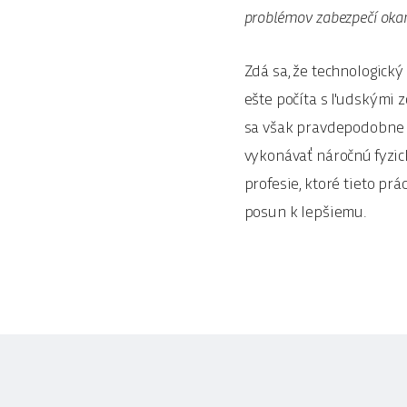
problémov zabezpečí oka
Zdá sa, že technologický
ešte počíta s ľudskými 
sa však pravdepodobne 
vykonávať náročnú fyzic
profesie, ktoré tieto pr
posun k lepšiemu.