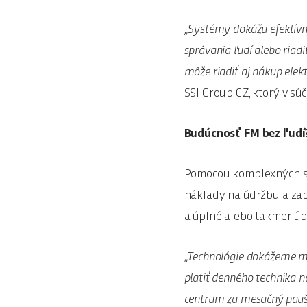
„Systémy dokážu efektívne
správania ľudí alebo riadi
môže riadiť aj nákup elek
SSI Group CZ, ktorý v súč
Budúcnosť FM bez ľudí
Pomocou komplexných sl
náklady na údržbu a zab
a úplné alebo takmer úp
„Technológie dokážeme mo
platiť denného technika n
centrum za mesačný paušál