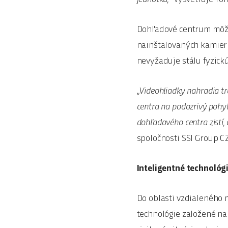
Dohľadové centrum môže 
nainštalovaných kamier
nevyžaduje stálu fyzick
„Videohliadky nahradia t
centra na podozrivý pohy
dohľadového centra zistí,
spoločnosti SSI Group CZ
Inteligentné technológi
Do oblasti vzdialeného 
technológie založené na