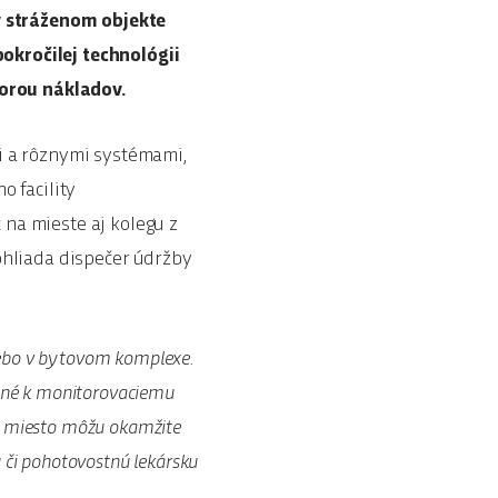
 v stráženom objekte
okročilej technológii
porou nákladov.
i a rôznymi systémami,
o facility
na mieste aj kolegu z
ohliada dispečer údržby
lebo v bytovom komplexe.
jené k monitorovaciemu
Na miesto môžu okamžite
 či pohotovostnú lekársku