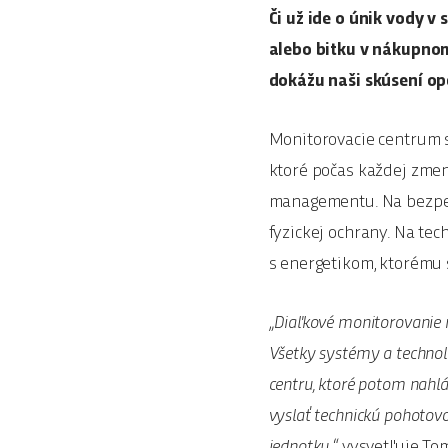
Či už ide o únik vody 
alebo bitku v nákupnom
dokážu naši skúsení ope
Monitorovacie centrum s
ktoré počas každej zmen
managementu. Na bezpečn
fyzickej ochrany. Na te
s energetikom, ktorému 
„Diaľkové monitorovanie 
Všetky systémy a technol
centru, ktoré potom nahl
vyslať technickú pohotovo
jednotku,“
vysvetľuje Tom