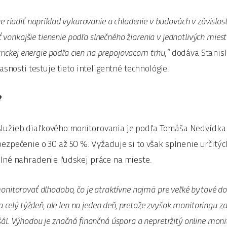
 riadiť napríklad vykurovanie a chladenie v budovách v závislos
ť vonkajšie tienenie podľa slnečného žiarenia v jednotlivých mies
trickej energie podľa cien na prepojovacom trhu,“
dodáva Stanisla
asnosti testuje tieto inteligentné technológie.
?
užieb diaľkového monitorovania je podľa Tomáša Nedvídka
ezpečenie o 30 až 50 %. Vyžaduje si to však splnenie určit
lné nahradenie ľudskej práce na mieste.
nitorovať dlhodobo, čo je atraktívne najmä pre veľké bytové d
a celý týždeň, ale len na jeden deň, pretože zvyšok monitoringu 
. Výhodou je značná finančná úspora a nepretržitý online monit