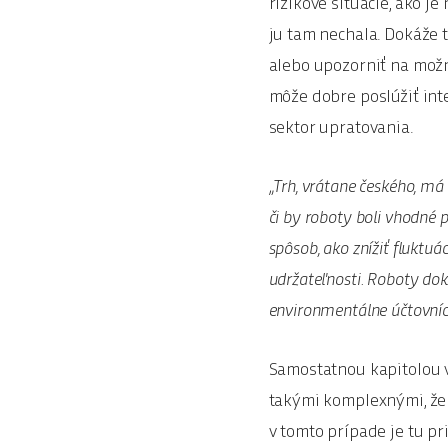
rizikové situácie, ako j
ju tam nechala. Dokáže 
alebo upozorniť na mož
môže dobre poslúžiť int
sektor upratovania.
„Trh, vrátane českého, má 
či by roboty boli vhodné 
spôsob, ako znížiť fluktuá
udržateľnosti. Roboty doká
environmentálne účtovníc
Samostatnou kapitolou 
takými komplexnými, že 
v tomto prípade je tu pr