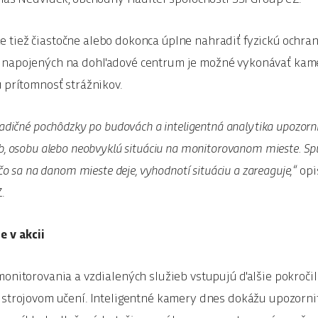
tiež čiastočne alebo dokonca úplne nahradiť fyzickú ochra
 napojených na dohľadové centrum je možné vykonávať kamer
ú prítomnosť strážnikov.
radičné pochôdzky po budovách a inteligentná analytika upozor
b, osobu alebo neobvyklú situáciu na monitorovanom mieste. Spu
 čo sa na danom mieste deje, vyhodnotí situáciu a zareaguje,“
opi
.
e v akcii
monitorovania a vzdialených služieb vstupujú ďalšie pokročil
 strojovom učení. Inteligentné kamery dnes dokážu upozorni