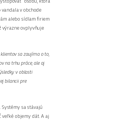
vystopovať“ osobu, ktorá
o vandala v obchode
ám alebo sídlam firiem
ž výrazne ovplyvňuje
klientov sa zaujíma o to,
v na trhu práce, ale aj
ýsledky v oblasti
j bilancii pre
 Systémy sa stávajú
 veľké objemy dát. A aj