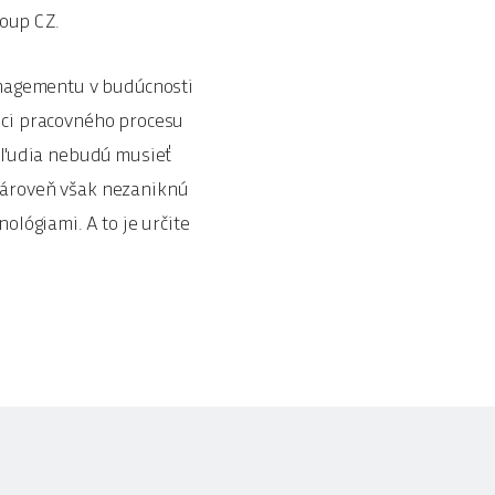
oup CZ.
managementu v budúcnosti
ámci pracovného procesu
 ľudia nebudú musieť
 Zároveň však nezaniknú
ológiami. A to je určite