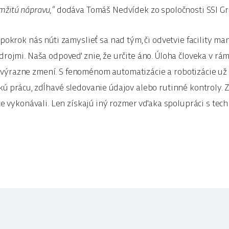
mžitú nápravu,“
dodáva Tomáš Nedvídek zo spoločnosti SSI Gr
 pokrok nás núti zamyslieť sa nad tým, či odvetvie facility 
zdrojmi. Naša odpoveď znie, že určite áno. Úloha človeka v r
výrazne zmení. S fenoménom automatizácie a robotizácie už
kú prácu, zdĺhavé sledovanie údajov alebo rutinné kontroly.
áce vykonávali. Len získajú iný rozmer vďaka spolupráci s techn