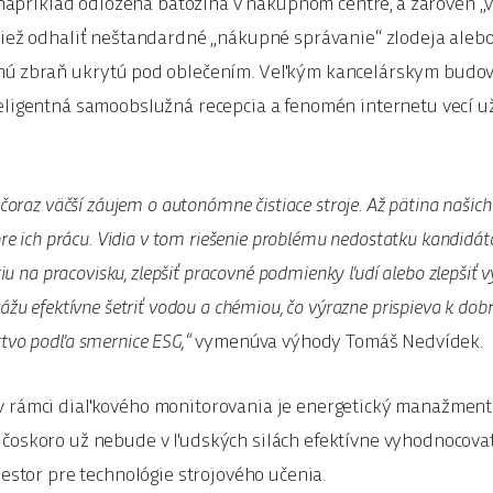
e napríklad odložená batožina v nákupnom centre, a zároveň „
tiež odhaliť neštandardné „nákupné správanie“ zlodeja aleb
nú zbraň ukrytú pod oblečením. Veľkým kancelárskym budov
eligentná samoobslužná recepcia a fenomén internetu vecí u
čoraz väčší záujem o autonómne čistiace stroje. Až pätina našich 
pre ich prácu. Vidia v tom riešenie problému nedostatku kandidáto
ciu na pracovisku, zlepšiť pracovné podmienky ľudí alebo zlepšiť v
žu efektívne šetriť vodou a chémiou, čo výrazne prispieva k dobre
tvo podľa smernice ESG,“
vymenúva výhody Tomáš Nedvídek.
v rámci diaľkového monitorovania je energetický manažment.
čoskoro už nebude v ľudských silách efektívne vyhodnocovať
iestor pre technológie strojového učenia.