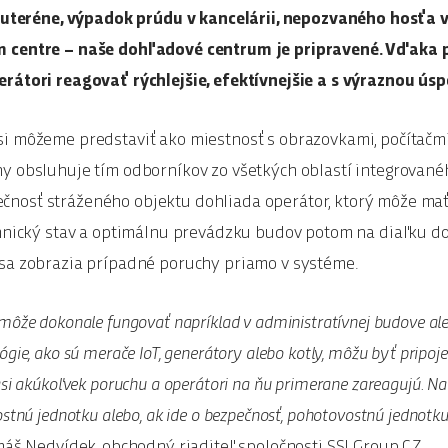
v suteréne, výpadok prúdu v kancelárii, nepozvaného hosťa
 centre – naše dohľadové centrum je pripravené. Vďaka p
rátori reagovať rýchlejšie, efektívnejšie a s výraznou ús
i môžeme predstaviť ako miestnosť s obrazovkami, počítačm
y obsluhuje tím odborníkov zo všetkých oblastí integrovanéh
osť stráženého objektu dohliada operátor, ktorý môže mať 
chnický stav a optimálnu prevádzku budov potom na diaľku d
sa zobrazia prípadné poruchy priamo v systéme.
môže dokonale fungovať napríklad v administratívnej budove a
ógie, ako sú merače IoT, generátory alebo kotly, môžu byť pripo
ási akúkoľvek poruchu a operátori na ňu primerane zareagujú. 
stnú jednotku alebo, ak ide o bezpečnosť, pohotovostnú jednotku
áš Nedvídek, obchodný riaditeľ spoločnosti SSI Group CZ.